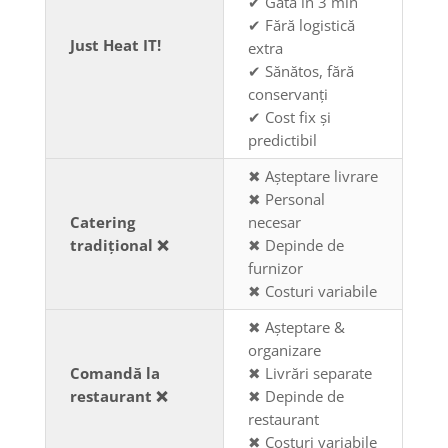
✔ Gata în 3 min
✔ Fără logistică
Just Heat IT!
extra
✔ Sănătos, fără
conservanți
✔ Cost fix și
predictibil
✖ Așteptare livrare
✖ Personal
Catering
necesar
tradițional ❌
✖ Depinde de
furnizor
✖ Costuri variabile
✖ Așteptare &
organizare
Comandă la
✖ Livrări separate
restaurant ❌
✖ Depinde de
restaurant
✖ Costuri variabile