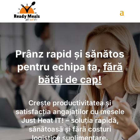
Prânz rapid și sănătos
pentru echipa ta,
fără
bătăi de cap!
Crește productivitatea și
satisfacția angajaților cu mesele
Just Heat IT! – soluția rapidă,
sănătoasă și fără costuri
logistice suplimentare.