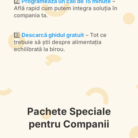
2️⃣
Programează un call de 15 minute
–
Află rapid cum putem integra soluția în
compania ta.
3️⃣
Descarcă ghidul gratuit
– Tot ce
trebuie să știi despre alimentația
echilibrată la birou.
Pachete Speciale
pentru Companii